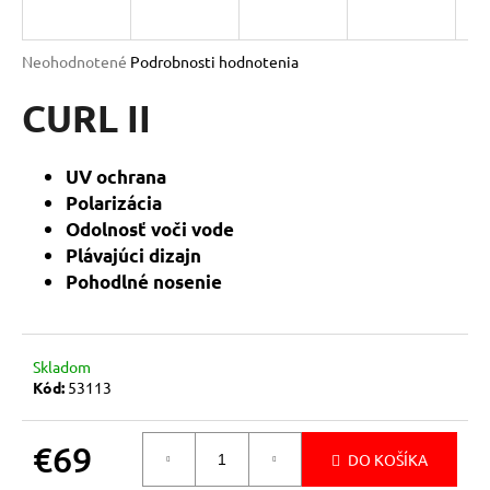
á
j
Priemerné
Neohodnotené
Podrobnosti hodnotenia
s
hodnotenie
produktu
CURL II
ť
je
?
0,0
z
UV ochrana
5
Polarizácia
hviezdičiek.
Odolnosť voči vode
Plávajúci dizajn
HĽADAŤ
Pohodlné nosenie
O
Skladom
d
Kód:
53113
p
o
r
€69
DO KOŠÍKA
ú
Jednotková