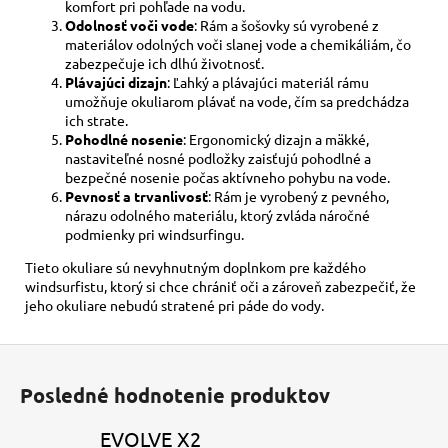
komfort pri pohľade na vodu.
Odolnosť voči vode
: Rám a šošovky sú vyrobené z
materiálov odolných voči slanej vode a chemikáliám, čo
zabezpečuje ich dlhú životnosť.
Plávajúci dizajn
: Ľahký a plávajúci materiál rámu
umožňuje okuliarom plávať na vode, čím sa predchádza
ich strate.
Pohodlné nosenie
: Ergonomický dizajn a mäkké,
nastaviteľné nosné podložky zaisťujú pohodlné a
bezpečné nosenie počas aktívneho pohybu na vode.
Pevnosť a trvanlivosť
: Rám je vyrobený z pevného,
nárazu odolného materiálu, ktorý zvláda náročné
podmienky pri windsurfingu.
Tieto okuliare sú nevyhnutným doplnkom pre každého
windsurfistu, ktorý si chce chrániť oči a zároveň zabezpečiť, že
jeho okuliare nebudú stratené pri páde do vody.
Z
á
Posledné hodnotenie produktov
p
ä
EVOLVE X2