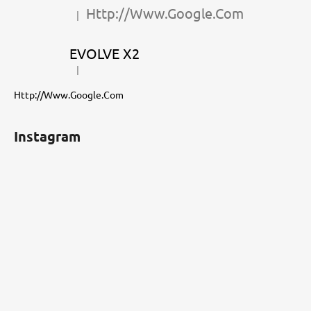
t
Http://Www.Google.Com
|
Hodnotenie produktu je 5 z 5 hviezdičiek.
i
e
EVOLVE X2
|
Hodnotenie produktu je 5 z 5 hviezdičiek.
Http://Www.Google.Com
Instagram