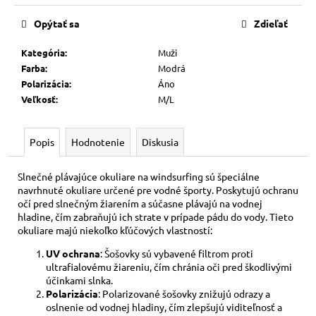
č
cena:
a
Opýtať sa
Zdieľať
m
e
Kategória
:
Muži
Farba
:
Modrá
Polarizácia
:
Áno
VIRTUAL
Veľkosť
:
M/L
€69
Popis
Hodnotenie
Diskusia
Slnečné plávajúce okuliare na windsurfing sú špeciálne
navrhnuté okuliare určené pre vodné športy. Poskytujú ochranu
očí pred slnečným žiarením a súčasne plávajú na vodnej
hladine, čím zabraňujú ich strate v prípade pádu do vody. Tieto
okuliare majú niekoľko kľúčových vlastností:
UV ochrana
: Šošovky sú vybavené filtrom proti
ultrafialovému žiareniu, čím chránia oči pred škodlivými
účinkami slnka.
Polarizácia
: Polarizované šošovky znižujú odrazy a
oslnenie od vodnej hladiny, čím zlepšujú viditeľnosť a