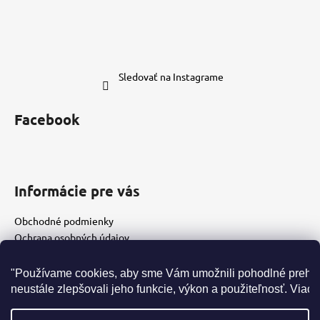
Sledovať na Instagrame
Facebook
Informácie pre vás
Obchodné podmienky
Ochrana osobných údajov
Vrátenie tovaru
Doprava a platba
"Používame cookies, aby sme Vám umožnili pohodlné prehl
Cookies
neustále zlepšovali jeho funkcie, výkon a použiteľnosť. 
Viac i
Hodnotenie obchodu