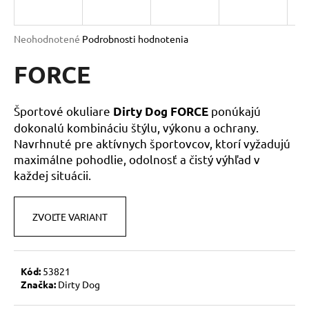
á
j
Priemerné
Neohodnotené
Podrobnosti hodnotenia
s
hodnotenie
produktu
FORCE
ť
je
?
0,0
z
Športové okuliare
ponúkajú
Dirty Dog FORCE
5
dokonalú kombináciu štýlu, výkonu a ochrany.
hviezdičiek.
Navrhnuté pre aktívnych športovcov, ktorí vyžadujú
maximálne pohodlie, odolnosť a čistý výhľad v
HĽADAŤ
každej situácii.
ZVOĽTE VARIANT
O
d
p
o
Kód:
53821
r
Značka:
Dirty Dog
ú