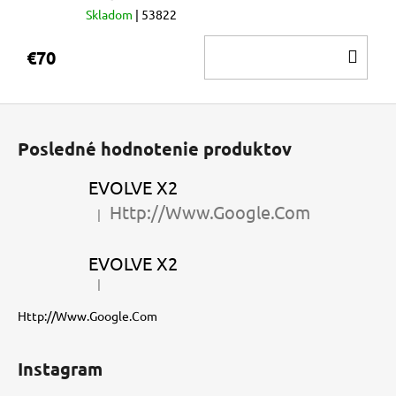
Skladom
| 53822
DO
€70
KOŠ
Z
á
Posledné hodnotenie produktov
p
ä
EVOLVE X2
t
Http://Www.Google.Com
|
Hodnotenie produktu je 5 z 5 hviezdičiek.
i
e
EVOLVE X2
|
Hodnotenie produktu je 5 z 5 hviezdičiek.
Http://Www.Google.Com
Instagram