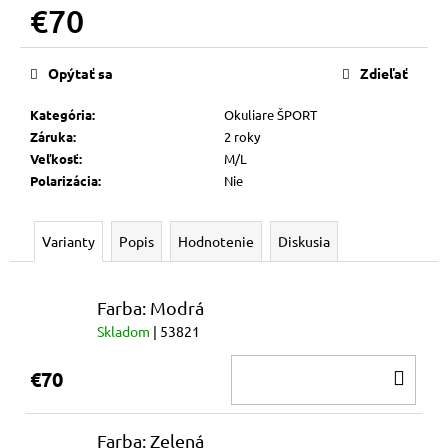
č
€70
a
m
Jednotková
cena:
e
Opýtať sa
Zdieľať
Kategória
:
Okuliare ŠPORT
MUFFLER
Záruka
:
2 roky
€69
Veľkosť
:
M/L
Polarizácia
:
Nie
Varianty
Popis
Hodnotenie
Diskusia
Farba: Modrá
Skladom
| 53821
DO
€70
KOŠ
Farba: Zelená