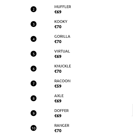
RAM
MUFFLER
€70
€69
KOOKY
€70
GORILLA
€70
VIRTUAL
€69
KNUCKLE
€70
RACOON
€59
AXLE
€69
DOFFER
€69
RANGER
€70