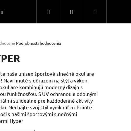
Hľadať
Prihlásenie
Nákupný
Ako si vybrať slnečné okuliare Dirty Dog
Obcho
košík
rné
dnotené
Podrobnosti hodnotenia
enie
tu
YPER
te naše unisex športové slnečné okuliare
! Navrhnuté s dôrazom na štýl a výkon,
čiek.
 okuliare kombinujú moderný dizajn s
ou funkčnosťou. S UV ochranou a odolnými
iálmi sú ideálne pre každodenné aktivity
nku. Nechajte svoj štýl vyniknúť a chráňte
Nasledujúce
 oči s našimi športovými slnečnými
armi Hyper