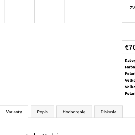
MUFFLER
KOOKY
ZV
€69
€70
€7
Jedn
cena:
Kate
Farba
Polar
Veľk
Veľk
Polar
Varianty
Popis
Hodnotenie
Diskusia