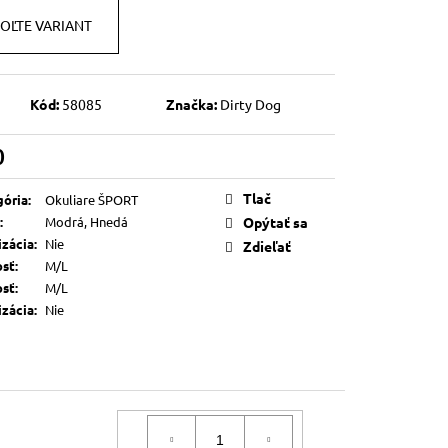
OĽTE VARIANT
Kód:
58085
Značka:
Dirty Dog
0
otková
Tlač
gória
:
Okuliare ŠPORT
:
Modrá, Hnedá
Opýtať sa
izácia
:
Nie
Zdieľať
osť
:
M/L
osť
:
M/L
izácia
:
Nie