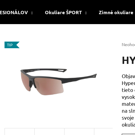
OFESIONÁLOV
Okuliare ŠPORT
Zimné okuliare
Čo potrebujete nájsť?
Prieme
Neoho
TIP
hodnot
produk
H
HĽADAŤ
je
0,0
z
Objav
5
Odporúčame
Hyper
hviezdi
tieto
vysok
mater
na sl
svoje
okuli