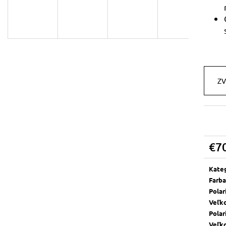
KOOKY
MUFFLER
€70
€69
ZV
€7
Jedn
cena:
Kate
Farba
Polar
Veľk
Polar
Veľk