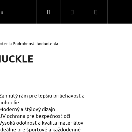
Hľadať
Prihlásenie
Nákupný
Ako si vybrať slnečné okuliare Dirty Dog
Obcho
košík
rné
otenia
Podrobnosti hodnotenia
enie
tu
NUCKLE
čiek.
Zahnutý rám pre lepšiu priliehavosť a
pohodlie
Moderný a štýlový dizajn
Nasledujúce
UV ochrana pre bezpečnosť očí
Vysoká odolnosť a kvalita materiálov
Ideálne pre športové a každodenné