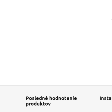
Z
á
Posledné hodnotenie
Inst
p
produktov
ä