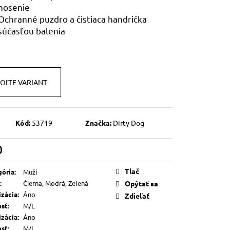
nosenie
Ochranné puzdro a čistiaca handrička
súčasťou balenia
OĽTE VARIANT
Kód:
53719
Značka:
Dirty Dog
0
otková
Tlač
gória
:
Muži
:
Čierna, Modrá, Zelená
Opýtať sa
izácia
:
Áno
Zdieľať
osť
:
M/L
izácia
:
Áno
osť
:
M/L