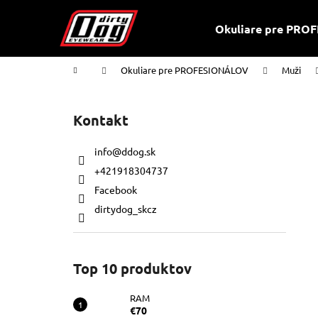
K
Prejsť
na
o
Okuliare pre PR
obsah
Späť
Späť
š
do
do
í
Domov
Okuliare pre PROFESIONÁLOV
Muži
k
obchodu
obchodu
B
o
Kontakt
č
n
info
@
ddog.sk
ý
+421918304737
p
Facebook
a
dirtydog_skcz
n
e
l
Top 10 produktov
RAM
€70