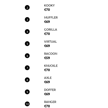
RAM
KOOKY
€70
€70
MUFFLER
€69
GORILLA
€70
VIRTUAL
€69
RACOON
€59
KNUCKLE
€70
AXLE
€69
DOFFER
€69
RANGER
€70