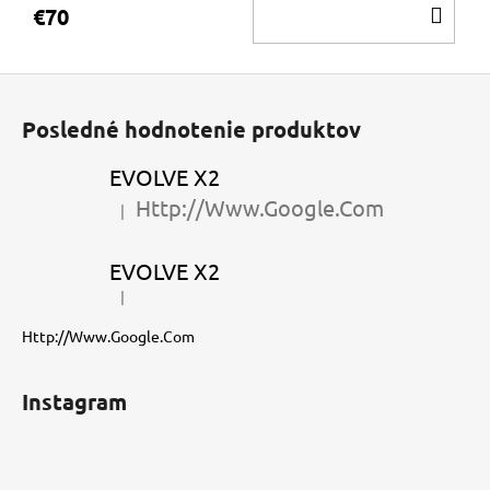
DO
€70
KOŠ
Z
á
Posledné hodnotenie produktov
p
ä
EVOLVE X2
t
Http://Www.Google.Com
|
Hodnotenie produktu je 5 z 5 hviezdičiek.
i
e
EVOLVE X2
|
Hodnotenie produktu je 5 z 5 hviezdičiek.
Http://Www.Google.Com
Instagram