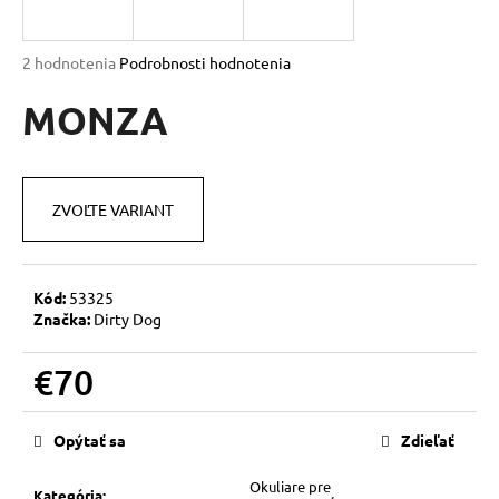
á
j
Priemerné
2 hodnotenia
Podrobnosti hodnotenia
s
hodnotenie
produktu
MONZA
ť
je
?
5,0
z
5
ZVOĽTE VARIANT
hviezdičiek.
HĽADAŤ
Kód:
53325
Značka:
Dirty Dog
O
€70
d
p
Jednotková
o
cena:
Opýtať sa
Zdieľať
r
ú
Okuliare pre
Kategória
: