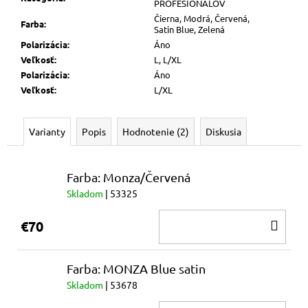
č
PROFESIONÁLOV
a
Čierna, Modrá, Červená,
Farba
:
Satin Blue, Zelená
m
Polarizácia
:
Áno
e
Veľkosť
:
L, L/XL
Polarizácia
:
Áno
GORILLA
Veľkosť
:
L/XL
€70
Varianty
Popis
Hodnotenie (2)
Diskusia
Farba: Monza/Červená
Skladom
| 53325
DO
€70
KOŠ
Farba: MONZA Blue satin
Skladom
| 53678