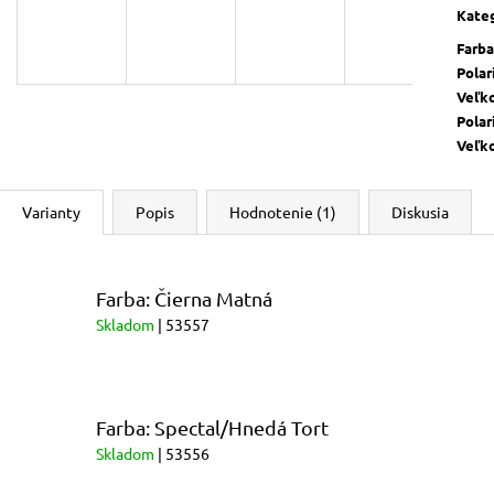
cena:
MUFFLER
KOOKY
Kate
€69
€70
Farba
Polar
Veľk
Polar
Veľk
Varianty
Popis
Hodnotenie (1)
Diskusia
Farba: Čierna Matná
Skladom
| 53557
Farba: Spectal/Hnedá Tort
Skladom
| 53556