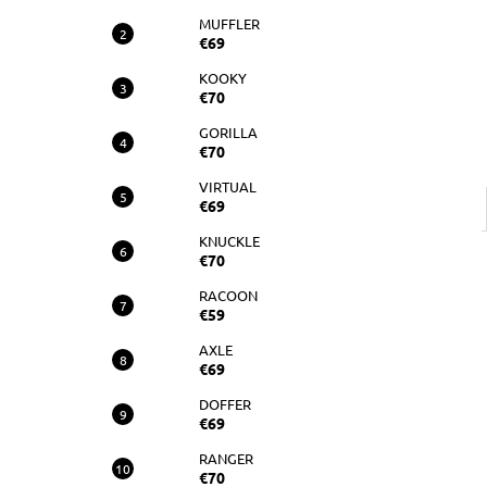
RAM
MUFFLER
€70
€69
KOOKY
€70
GORILLA
€70
VIRTUAL
€69
KNUCKLE
€70
RACOON
€59
AXLE
€69
DOFFER
€69
RANGER
€70