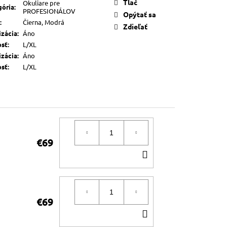
Tlač
Okuliare pre
gória
:
PROFESIONÁLOV
Opýtať sa
:
Čierna, Modrá
Zdieľať
izácia
:
Áno
osť
:
L/XL
izácia
:
Áno
osť
:
L/XL
€69
DO
KOŠÍKA
€69
DO