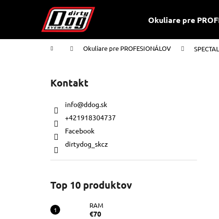
K
Prejsť
na
o
Okuliare pre PR
obsah
Späť
Späť
š
do
do
í
Domov
Okuliare pre PROFESIONÁLOV
SPECTA
k
obchodu
obchodu
B
o
Kontakt
č
n
info
@
ddog.sk
ý
+421918304737
p
Facebook
a
dirtydog_skcz
n
e
l
Top 10 produktov
RAM
€70