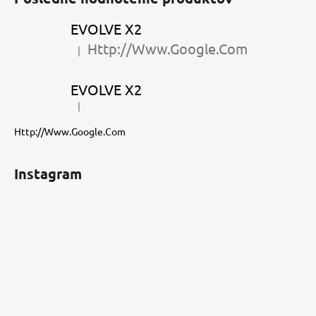
p
ä
EVOLVE X2
t
Http://Www.Google.Com
|
Hodnotenie produktu je 5 z 5 hviezdičiek.
i
e
EVOLVE X2
|
Hodnotenie produktu je 5 z 5 hviezdičiek.
Http://Www.Google.Com
Instagram