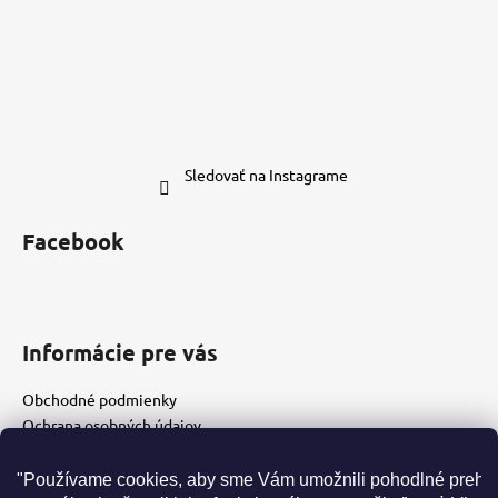
Sledovať na Instagrame
Facebook
Informácie pre vás
Obchodné podmienky
Ochrana osobných údajov
Vrátenie tovaru
Doprava a platba
"Používame cookies, aby sme Vám umožnili pohodlné prehl