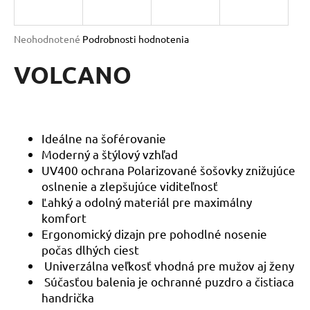
á
j
Priemerné
Neohodnotené
Podrobnosti hodnotenia
s
hodnotenie
produktu
VOLCANO
ť
je
?
0,0
z
5
hviezdičiek.
Ideálne na šoférovanie
Moderný a štýlový vzhľad
HĽADAŤ
UV400 ochrana Polarizované šošovky znižujúce
oslnenie a zlepšujúce viditeľnosť
Ľahký a odolný materiál pre maximálny
komfort
O
Ergonomický dizajn pre pohodlné nosenie
d
p
počas dlhých ciest
o
Univerzálna veľkosť vhodná pre mužov aj ženy
r
Súčasťou balenia je ochranné puzdro a čistiaca
ú
handrička