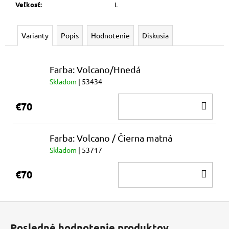
Veľkosť
:
L
Varianty
Popis
Hodnotenie
Diskusia
Farba: Volcano/Hnedá
Skladom
| 53434
DO
€70
KOŠ
Farba: Volcano / Čierna matná
Skladom
| 53717
DO
€70
KOŠ
Z
á
Posledné hodnotenie produktov