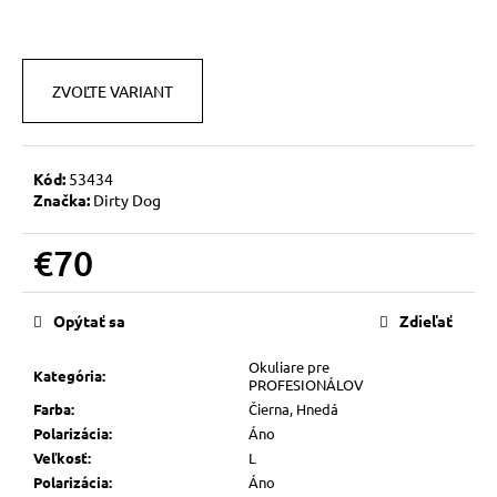
č
a
m
e
ZVOĽTE VARIANT
GORILLA
€70
Kód:
53434
Značka:
Dirty Dog
€70
Jednotková
cena:
Opýtať sa
Zdieľať
Okuliare pre
Kategória
:
PROFESIONÁLOV
Farba
:
Čierna, Hnedá
Polarizácia
:
Áno
Veľkosť
:
L
Polarizácia
:
Áno